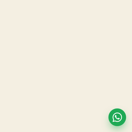
Mochila cargueira
Para carregar o equipamento até o cume
Seguro aventura
Cobertura para a atividade
Barraca de camping
Montada no cume
Saco de dormir + isolante térmico
Para a noite no topo
Lanterna de cabeça
Para os trechos no escuro
Refeições no cume
Almoço, café da tarde e jantar de sábado + café
da manhã de domingo
Kit Snacks de energia