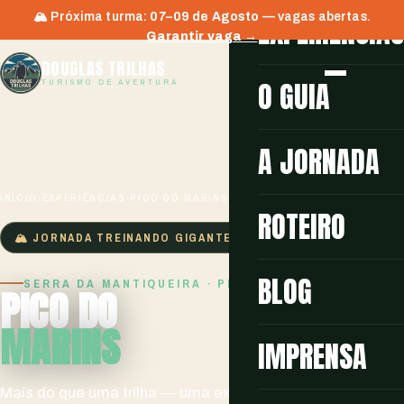
🏔️ Próxima turma:
07–09 de Agosto
EXPERIÊNCIA
— vagas abertas.
Garantir vaga →
DOUGLAS TRILHAS
O GUIA
TURISMO DE AVENTURA
A JORNADA
INÍCIO
/
EXPERIÊNCIAS
/
PICO DO MARINS
ROTEIRO
🏔️ JORNADA TREINANDO GIGANTES
BLOG
SERRA DA MANTIQUEIRA · PIQUETE/SP
PICO DO
MARINS
IMPRENSA
Mais do que uma trilha — uma experiência de