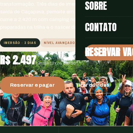
SOBRE
transformação. Três dias de imersão real na montanha:
saída de Caçapava, pernoite em pousada, subida ao
cume a 2.420 m com camping no topo, refeições
CONTATO
preparadas na trilha e o nascer do sol que poucos veem.
IMERSÃO · 3 DIAS
NÍVEL AVANÇADO
CAMPING NO CUME
RESERVAR VA
R$ 2.497
Em até 12x no Cartão.
Reservar e pagar
Tirar dúvidas