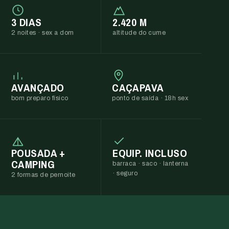
3 DIAS
2.420 M
2 noites · sex a dom
altitude do cume
AVANÇADO
CAÇAPAVA
bom preparo físico
ponto de saída · 18h sex
POUSADA +
EQUIP. INCLUSO
CAMPING
barraca · saco · lanterna
· seguro
2 formas de pernoite